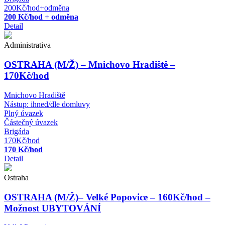
200Kč/hod+odměna
200 Kč/hod + odměna
Detail
Administrativa
OSTRAHA (M/Ž) – Mnichovo Hradiště –
170Kč/hod
Mnichovo Hradiště
Nástup:
ihned/dle domluvy
Plný úvazek
Částečný úvazek
Brigáda
170Kč/hod
170 Kč/hod
Detail
Ostraha
OSTRAHA (M/Ž)– Velké Popovice – 160Kč/hod –
Možnost UBYTOVÁNÍ