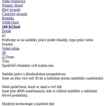
Velké Popovice
Nástup:
ihned
Plný úvazek
Částečný úvazek
Brigáda
160Kč/hod
160 Kč/hod
Detail
Podívejte se na nabídky práce podle lokality, typu práce nebo
úvazku.
Volná místa
38
Tým
Společně chráníme svět kolem nás.
Stabilní práce s dlouhodobou perspektivou
Jsme na trhu více než 30 let a nabízíme jistotu stabilního zaměstnání.
Silná společnost, která se stará o své lidi
Jsme tým 4000 zaměstnanců, kde si vážíme každého a nabízíme
férové podmínky.
Moderní technologie a kariérní růst