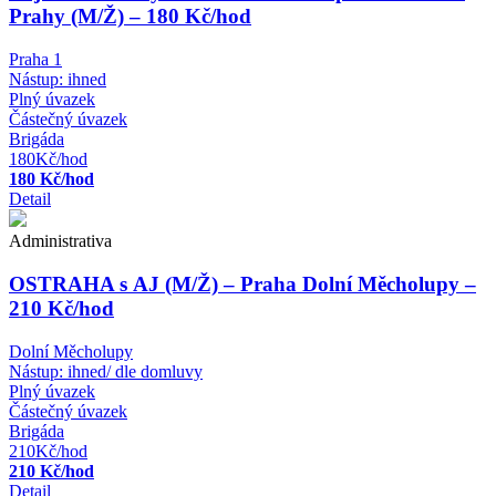
Prahy (M/Ž) – 180 Kč/hod
Praha 1
Nástup:
ihned
Plný úvazek
Částečný úvazek
Brigáda
180Kč/hod
180 Kč/hod
Detail
Administrativa
OSTRAHA s AJ (M/Ž) – Praha Dolní Měcholupy –
210 Kč/hod
Dolní Měcholupy
Nástup:
ihned/ dle domluvy
Plný úvazek
Částečný úvazek
Brigáda
210Kč/hod
210 Kč/hod
Detail