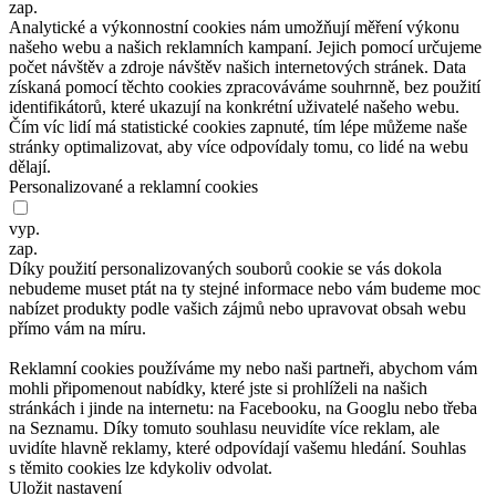
zap.
Analytické a
výkonnostní cookies nám umožňují měření výkonu
našeho webu a
našich reklamních kampaní. Jejich pomocí určujeme
počet návštěv a
zdroje návštěv našich internetových stránek. Data
získaná pomocí těchto cookies zpracováváme souhrnně, bez
použití
identifikátorů, které ukazují na
konkrétní uživatelé našeho webu.
Čím víc lidí má statistické cookies zapnuté, tím lépe můžeme naše
stránky optimalizovat, aby více odpovídaly tomu, co
lidé na
webu
dělají.
Personalizované a reklamní cookies
vyp.
zap.
Díky použití personalizovaných souborů cookie se
vás dokola
nebudeme muset ptát na
ty stejné informace nebo vám budeme moc
nabízet produkty podle vašich zájmů nebo upravovat obsah webu
přímo vám na
míru.
Reklamní cookies používáme my nebo naši partneři, abychom vám
mohli připomenout nabídky, které jste si
prohlíželi na
našich
stránkách i
jinde na
internetu: na
Facebooku, na
Googlu nebo třeba
na
Seznamu. Díky tomuto souhlasu neuvidíte více reklam, ale
uvidíte hlavně reklamy, které odpovídají vašemu hledání. Souhlas
s
těmito cookies lze kdykoliv odvolat.
Uložit nastavení