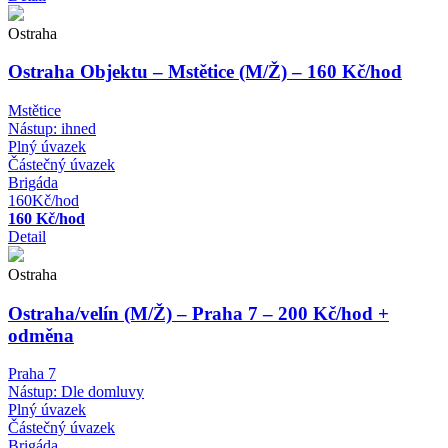
Ostraha
Ostraha Objektu – Mstětice (M/Ž) – 160 Kč/hod
Mstětice
Nástup:
ihned
Plný úvazek
Částečný úvazek
Brigáda
160Kč/hod
160 Kč/hod
Detail
Ostraha
Ostraha/velín (M/Ž) – Praha 7 – 200 Kč/hod +
odměna
Praha 7
Nástup:
Dle domluvy
Plný úvazek
Částečný úvazek
Brigáda