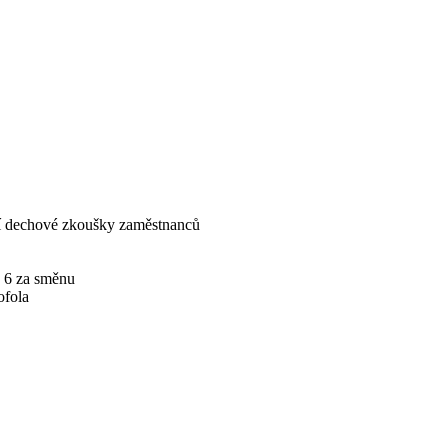
ní dechové zkoušky zaměstnanců
ž 6 za směnu
ofola