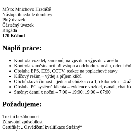
Místo:
Mnichovo Hradiště
Nástup:
ihned/dle domluvy
Plný úvazek
Částečný úvazek
Brigáda
170 Kč/hod
Náplň práce:
Kontrola vozidel, kamionů, na vjezdu a výjezdu z areálu
Kontrola zaměstnanců při vstupu a odchodu z areálu, orientač
Obsluha EPS, EZS, CCTV, reakce na poplachové stavy
Klíčový režim – výdej a příjem klíčů
Obchůzková činnost – jedna obchůzka cca 1,5 kilometru – 4 a
Obsluha PC systémů klienta – evidence vozidel, e-mail, chat K
Směny: denní x noční – 7:00 – 19:00; 19:00 – 07:00
Požadujeme:
Trestní bezúhonnost
Zdravotní způsobilost
Certifikát „ Osvědčení kvalifikace Strážný“