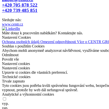
+420 705 878 522
+420 739 485 851
Sledujte nás:
www.centr.cz
Máte dotaz k pracovním nabídkám? Kontaktujte nás.
Nastavení Cookies
Ochrana osobních údajů
Omezení odpovědnosti
Více o CENTR G
Souhlas s použitím Cookies
Abychom mohli anonymně analyzovat návštěvnost, využíváme soubory 
Odmítnout
Povolit vše
Nastavení cookies
Nastavení cookies
Upravte si cookies dle vlastních preferencí.
Technické cookies
Trvale zapnuto
Tyto cookies jsou potřeba kvůli správnému fungování webu, bezpečn
vypnout, protože by
web dál nefungoval správně.
Analytické a výkonnostní cookies
vyp.
zap.