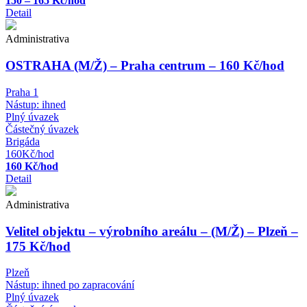
150 – 165 Kč/hod
Detail
Administrativa
OSTRAHA (M/Ž) – Praha centrum – 160 Kč/hod
Praha 1
Nástup:
ihned
Plný úvazek
Částečný úvazek
Brigáda
160Kč/hod
160 Kč/hod
Detail
Administrativa
Velitel objektu – výrobního areálu – (M/Ž) – Plzeň –
175 Kč/hod
Plzeň
Nástup:
ihned po zapracování
Plný úvazek