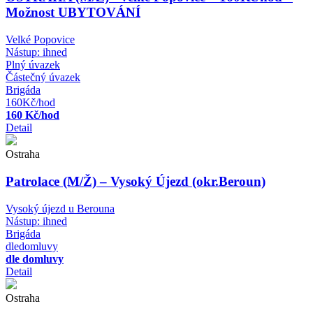
Možnost UBYTOVÁNÍ
Velké Popovice
Nástup:
ihned
Plný úvazek
Částečný úvazek
Brigáda
160Kč/hod
160 Kč/hod
Detail
Ostraha
Patrolace (M/Ž) – Vysoký Újezd (okr.Beroun)
Vysoký újezd u Berouna
Nástup:
ihned
Brigáda
dledomluvy
dle domluvy
Detail
Ostraha