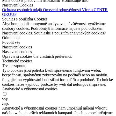
Máte dotaz k pracovním nabídkám? Kontaktujte nás.
Nastavení Cookies
Ochrana osobních údajů
Omezení odpovědnosti
Více o CENTR
GROUP
Souhlas s použitím Cookies
Abychom mohli anonymně analyzovat návštěvnost, využíváme
soubory cookies. Podrobnější informace najdete pod odkazem
Nastavení cookies. Souhlasíte s použitím analytických cookies?
Odmítnout
Povolit vše
Nastavení cookies
Nastavení cookies
Upravte si cookies dle vlastních preferencí.
Technické cookies
Trvale zapnuto
Tyto cookies jsou potřeba kvůli správnému fungování webu,
bezpečnosti, správnému zobrazování na
počítači nebo na
mobilu,
fungujícímu vyplňování i
odesílání formulářů a
podobně. Technické
cookies nelze vypnout, protože by
web dál nefungoval správně.
Analytické a výkonnostní cookies
vyp.
zap.
Analytické a
výkonnostní cookies nám umožňují měření výkonu
našeho webu a
našich reklamních kampaní. Jejich pomocí určujeme