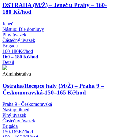
OSTRAHA (M/Ž) – Jeneč u Prahy – 160-
180 Kč/hod
Jeneč
Nástup:
Dle domluvy
Plný úvazek
Částečný úvazek
Brigáda
160-180Kč/hod
160 – 180 Kč/hod
Detail
Administrativa
Ostraha/Recepce haly (M/Ž) – Praha 9 –
Českomoravská-150–165 Kč/hod
Praha 9 - Českomoravská
Nástup:
ihned
Plný úvazek
Částečný úvazek
Brigáda
150-165Kč/hod