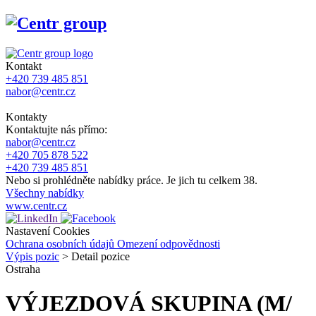
Kontakt
+420 739 485 851
nabor@centr.cz
Kontakty
Kontaktujte nás přímo:
nabor@centr.cz
+420 705 878 522
+420 739 485 851
Nebo si prohlédněte nabídky práce. Je jich tu celkem 38.
Všechny nabídky
www.centr.cz
Nastavení Cookies
Ochrana osobních údajů
Omezení odpovědnosti
Výpis pozic
>
Detail pozice
Ostraha
VÝJEZDOVÁ SKUPINA (M/