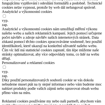
fungujícímu vyplňování i
odesílání formulářů a
podobně. Technické
cookies nelze vypnout, protože by
web dál nefungoval správně.
Analytické a výkonnostní cookies
vyp.
zap.
Analytické a
výkonnostní cookies nám umožňují měření výkonu
našeho webu a
našich reklamních kampaní. Jejich pomocí určujeme
počet návštěv a
zdroje návštěv našich internetových stránek. Data
získaná pomocí těchto cookies zpracováváme souhrnně, bez
použití
identifikátorů, které ukazují na
konkrétní uživatelé našeho webu.
Čím víc lidí má statistické cookies zapnuté, tím lépe můžeme naše
stránky optimalizovat, aby více odpovídaly tomu, co
lidé na
webu
dělají.
Personalizované a reklamní cookies
vyp.
zap.
Díky použití personalizovaných souborů cookie se
vás dokola
nebudeme muset ptát na
ty stejné informace nebo vám budeme moc
nabízet produkty podle vašich zájmů nebo upravovat obsah webu
přímo vám na
míru.
Reklamní cookies používáme my nebo naši partneři, abychom vám