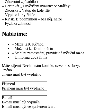
– Zdravotní způsobilost
– Certifikát „ Osvědčení kvalifikace Strážný“
– Zkouška „ Vstup do kolejiště“
– Výpis z karty řidiče
– ŘP sk. B podmínkou – bez něj. nelze
– Fyzická zdatnost
Nabízíme:
– Mzda: 216 Kč/hod
– Možnost kariérního růstu
– Stabilní zaměstnání, pravidelná měsíční mzda
– Uniformu dodá firma
Máte zájem? Nechte nám kontakt, ozveme se brzy.
Jméno
Jméno musí být vyplněno
Příjmení
Příjmení musí být vyplněno
E-mail
E-mail musí být vyplněn
E-mail musí být ve správném tvaru